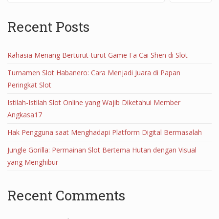
Recent Posts
Rahasia Menang Berturut-turut Game Fa Cai Shen di Slot
Turnamen Slot Habanero: Cara Menjadi Juara di Papan
Peringkat Slot
Istilah-Istilah Slot Online yang Wajib Diketahui Member
Angkasa17
Hak Pengguna saat Menghadapi Platform Digital Bermasalah
Jungle Gorilla: Permainan Slot Bertema Hutan dengan Visual
yang Menghibur
Recent Comments