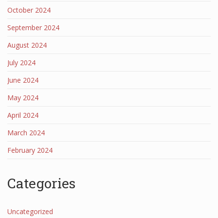
October 2024
September 2024
August 2024
July 2024
June 2024
May 2024
April 2024
March 2024
February 2024
Categories
Uncategorized