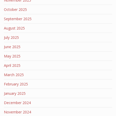
November 2025
October 2025
September 2025
August 2025
July 2025
June 2025
May 2025
April 2025
March 2025
February 2025
January 2025
December 2024
November 2024