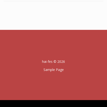
hai-fes © 2026
Sample Page