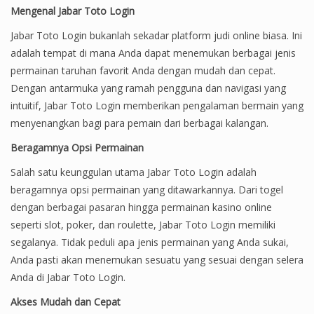
Mengenal Jabar Toto Login
Jabar Toto Login bukanlah sekadar platform judi online biasa. Ini
adalah tempat di mana Anda dapat menemukan berbagai jenis
permainan taruhan favorit Anda dengan mudah dan cepat.
Dengan antarmuka yang ramah pengguna dan navigasi yang
intuitif, Jabar Toto Login memberikan pengalaman bermain yang
menyenangkan bagi para pemain dari berbagai kalangan.
Beragamnya Opsi Permainan
Salah satu keunggulan utama Jabar Toto Login adalah
beragamnya opsi permainan yang ditawarkannya. Dari togel
dengan berbagai pasaran hingga permainan kasino online
seperti slot, poker, dan roulette, Jabar Toto Login memiliki
segalanya. Tidak peduli apa jenis permainan yang Anda sukai,
Anda pasti akan menemukan sesuatu yang sesuai dengan selera
Anda di Jabar Toto Login.
Akses Mudah dan Cepat