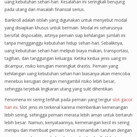
uang kebutuhan sehari-hari. Kesalahan ini seringkali berujung
pada utang dan masalah finansial serius.
Bankroll adalah istilah yang digunakan untuk menyebut modal
yang disiapkan khusus untuk bermain. Modal ini seharusnya
bersifat disposable, artinya pemain siap kehilangan jumlah ini
tanpa mengganggu kebutuhan hidup sehari-hari. Sebaliknya,
uang kebutuhan sehari-hari meliputi biaya makan, transportasi,
tagihan, dan tanggungan keluarga. Ketika kedua jenis uang ini
dicampur, risiko kerugian meningkat drastis. Pemain yang
kehilangan uang kebutuhan sehari-hari biasanya akan mencoba
menebus kerugian dengan mengambil risiko lebih besar,
sehingga terjebak lingkaran utang yang sulit dihentikan.
Fenomena ini sering terlihat pada pemain yang tergiur
slot gacor
hari ini
. Slot jenis ini terkenal karena memberikan kemenangan
lebih sering, sehingga pemain merasa lebih aman untuk bertaruh
lebih besar. Namun, kenyataannya, kemenangan kecil ini sering
menipu dan membuat pemain terus menambah taruhan dengan