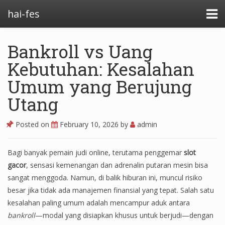
hai-fes
Bankroll vs Uang
Kebutuhan: Kesalahan
Umum yang Berujung
Utang
Posted on
February 10, 2026
by
admin
Bagi banyak pemain judi online, terutama penggemar
slot
gacor
, sensasi kemenangan dan adrenalin putaran mesin bisa
sangat menggoda. Namun, di balik hiburan ini, muncul risiko
besar jika tidak ada manajemen finansial yang tepat. Salah satu
kesalahan paling umum adalah mencampur aduk antara
bankroll
—modal yang disiapkan khusus untuk berjudi—dengan