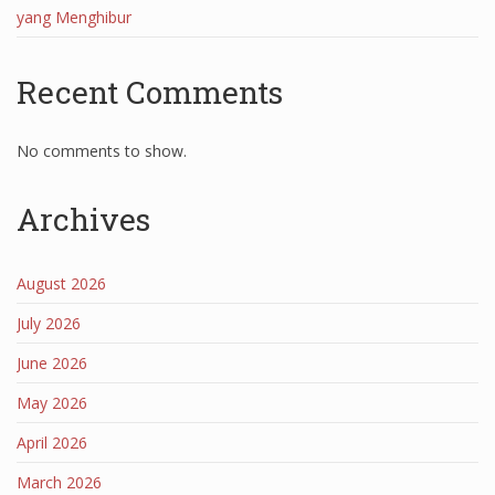
yang Menghibur
Recent Comments
No comments to show.
Archives
August 2026
July 2026
June 2026
May 2026
April 2026
March 2026