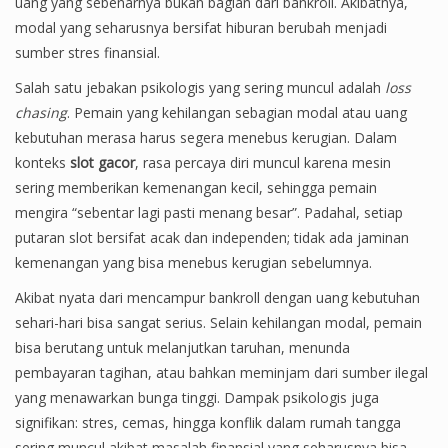
uang yang sebenarnya bukan bagian dari bankroll. Akibatnya,
modal yang seharusnya bersifat hiburan berubah menjadi
sumber stres finansial.
Salah satu jebakan psikologis yang sering muncul adalah
loss
chasing
. Pemain yang kehilangan sebagian modal atau uang
kebutuhan merasa harus segera menebus kerugian. Dalam
konteks
slot gacor
, rasa percaya diri muncul karena mesin
sering memberikan kemenangan kecil, sehingga pemain
mengira “sebentar lagi pasti menang besar”. Padahal, setiap
putaran slot bersifat acak dan independen; tidak ada jaminan
kemenangan yang bisa menebus kerugian sebelumnya.
Akibat nyata dari mencampur bankroll dengan uang kebutuhan
sehari-hari bisa sangat serius. Selain kehilangan modal, pemain
bisa berutang untuk melanjutkan taruhan, menunda
pembayaran tagihan, atau bahkan meminjam dari sumber ilegal
yang menawarkan bunga tinggi. Dampak psikologis juga
signifikan: stres, cemas, hingga konflik dalam rumah tangga
sering muncul akibat masalah finansial yang seharusnya bisa