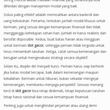
dihindari dengan manajemen modal yang baik.
Solusi paling efektif adalah memisahkan antara bankroll dan
uang kebutuhan. Pertama, tentukan jumlah modal khusus untuk
bermain, yang sesuai dengan kemampuan finansial dan tidak
mengganggu kehidupan sehari-hari. Jumlah ini harus realistis dan
bersifat disposable. Kedua, buat batas harian atau mingguan
untuk bermain
slot gacor
, sehingga pemain tidak tergoda untuk
terus menambah taruhan. Ketiga, catat semua kemenangan dan
kerugian untuk mengevaluasi strategi secara objektif.
Selain itu, disiplin diri menjadi kunci. Pemain harus siap berhenti
jika batas modal tercapai, baik dalam kemenangan maupun
kekalahan. Bermain untuk hiburan, bukan sekadar mengejar
kemenangan, membantu menjaga perspektif. Sensasi menang
kecil di
slot gacor
bisa tetap dinikmati, tetapi keputusan taruhan
tetap harus rasional dan sesuai kemampuan finansial.
Penting juga untuk menghindari pinjaman atau utang demi