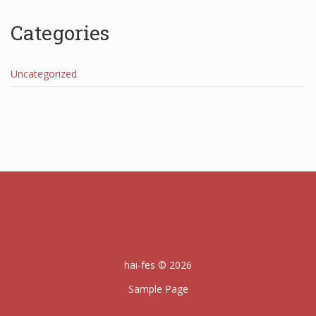
Categories
Uncategorized
hai-fes © 2026
Sample Page