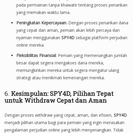
pada permainan tanpa khawatir tentang proses penarikan
yang memakan waktu lama.
Peningkatan Kepercayaan
: Dengan proses penarikan dana
yang cepat dan aman, pemain akan lebih percaya dan
nyaman menggunakan
SPY4D
sebagai platform perjudian
online mereka.
Fleksibilitas Finansial
: Pemain yang memenangkan jumlah
besar dapat segera mengakses dana mereka,
memungkinkan mereka untuk segera mengatur ulang
strategi atau menikmati kemenangan mereka.
6.
Kesimpulan: SPY4D, Pilihan Tepat
untuk Withdraw Cepat dan Aman
Dengan proses withdraw yang cepat, aman, dan efisien,
SPY4D
menjadi pilihan utama bagi para pemain yang ingin merasakan
pengalaman perjudian online yang lebih menyenangkan. Tidak