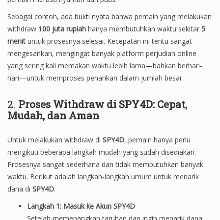
Sebagai contoh, ada bukti nyata bahwa pemain yang melakukan
withdraw
100 juta rupiah
hanya membutuhkan waktu sekitar
5
menit
untuk prosesnya selesai. Kecepatan ini tentu sangat
mengesankan, mengingat banyak platform perjudian online
yang sering kali memakan waktu lebih lama—bahkan berhari-
hari—untuk memproses penarikan dalam jumlah besar.
2.
Proses Withdraw di SPY4D: Cepat,
Mudah, dan Aman
Untuk melakukan withdraw di
SPY4D
, pemain hanya perlu
mengikuti beberapa langkah mudah yang sudah disediakan.
Prosesnya sangat sederhana dan tidak membutuhkan banyak
waktu. Berikut adalah langkah-langkah umum untuk menarik
dana di
SPY4D
:
Langkah 1: Masuk ke Akun SPY4D
Setelah memenangkan taruhan dan ingin menarik dana,