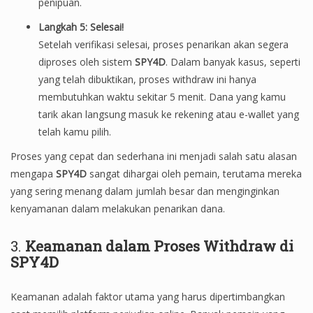
penipuan.
Langkah 5: Selesai!
Setelah verifikasi selesai, proses penarikan akan segera
diproses oleh sistem
SPY4D
. Dalam banyak kasus, seperti
yang telah dibuktikan, proses withdraw ini hanya
membutuhkan waktu sekitar 5 menit. Dana yang kamu
tarik akan langsung masuk ke rekening atau e-wallet yang
telah kamu pilih.
Proses yang cepat dan sederhana ini menjadi salah satu alasan
mengapa
SPY4D
sangat dihargai oleh pemain, terutama mereka
yang sering menang dalam jumlah besar dan menginginkan
kenyamanan dalam melakukan penarikan dana.
3.
Keamanan dalam Proses Withdraw di
SPY4D
Keamanan adalah faktor utama yang harus dipertimbangkan