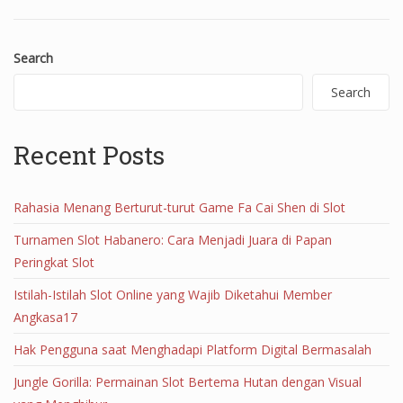
Search
Search
Recent Posts
Rahasia Menang Berturut-turut Game Fa Cai Shen di Slot
Turnamen Slot Habanero: Cara Menjadi Juara di Papan
Peringkat Slot
Istilah-Istilah Slot Online yang Wajib Diketahui Member
Angkasa17
Hak Pengguna saat Menghadapi Platform Digital Bermasalah
Jungle Gorilla: Permainan Slot Bertema Hutan dengan Visual