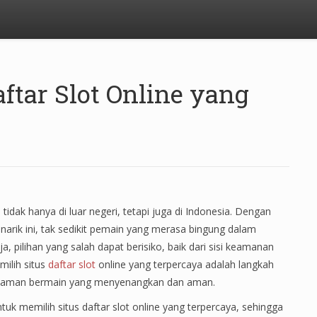
ftar Slot Online yang
, tidak hanya di luar negeri, tetapi juga di Indonesia. Dengan
rik ini, tak sedikit pemain yang merasa bingung dalam
, pilihan yang salah dapat berisiko, baik dari sisi keamanan
ilih situs
daftar slot
online yang terpercaya adalah langkah
alaman bermain yang menyenangkan dan aman.
uk memilih situs daftar slot online yang terpercaya, sehingga