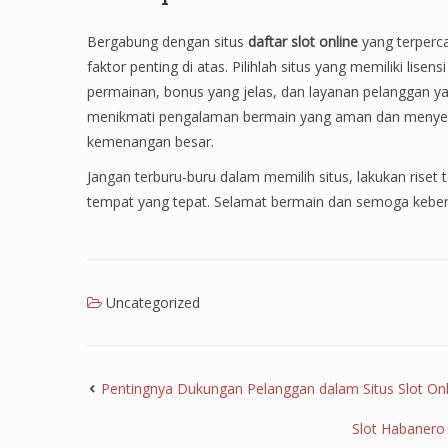
Bergabung dengan situs
daftar slot online
yang terperca
faktor penting di atas. Pilihlah situs yang memiliki lis
permainan, bonus yang jelas, dan layanan pelanggan ya
menikmati pengalaman bermain yang aman dan menyen
kemenangan besar.
Jangan terburu-buru dalam memilih situs, lakukan rise
tempat yang tepat. Selamat bermain dan semoga keber
Uncategorized
Pentingnya Dukungan Pelanggan dalam Situs Slot Onl
Slot Habanero