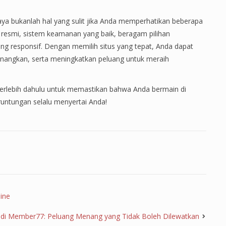
ya bukanlah hal yang sulit jika Anda memperhatikan beberapa
ensi resmi, sistem keamanan yang baik, beragam pilihan
ng responsif. Dengan memilih situs yang tepat, Anda dapat
angkan, serta meningkatkan peluang untuk meraih
t terlebih dahulu untuk memastikan bahwa Anda bermain di
untungan selalu menyertai Anda!
ine
 di Member77: Peluang Menang yang Tidak Boleh Dilewatkan