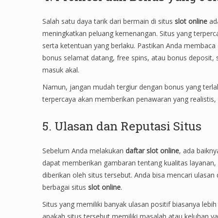
Salah satu daya tarik dari bermain di situs
slot online
ada
meningkatkan peluang kemenangan. Situs yang terperca
serta ketentuan yang berlaku. Pastikan Anda membaca 
bonus selamat datang, free spins, atau bonus deposit, 
masuk akal.
Namun, jangan mudah tergiur dengan bonus yang terlalu
terpercaya akan memberikan penawaran yang realistis, bu
5. Ulasan dan Reputasi Situs
Sebelum Anda melakukan
daftar slot online
, ada baikny
dapat memberikan gambaran tentang kualitas layanan, 
diberikan oleh situs tersebut. Anda bisa mencari ulasan
berbagai situs
slot online
.
Situs yang memiliki banyak ulasan positif biasanya leb
apakah situs tersebut memiliki masalah atau keluhan y