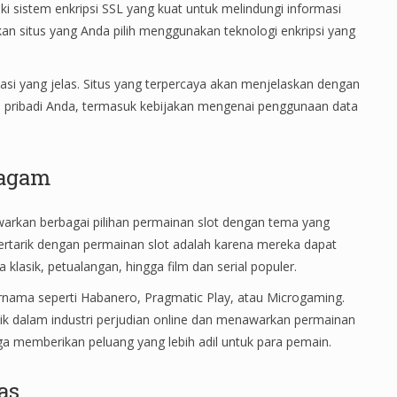
iki sistem enkripsi SSL yang kuat untuk melindungi informasi
kan situs yang Anda pilih menggunakan teknologi enkripsi yang
rivasi yang jelas. Situs yang terpercaya akan menjelaskan dengan
a pribadi Anda, termasuk kebijakan mengenai penggunaan data
ragam
arkan berbagai pilihan permainan slot dengan tema yang
ertarik dengan permainan slot adalah karena mereka dapat
lasik, petualangan, hingga film dan serial populer.
ernama seperti Habanero, Pragmatic Play, atau Microgaming.
aik dalam industri perjudian online dan menawarkan permainan
ga memberikan peluang yang lebih adil untuk para pemain.
as