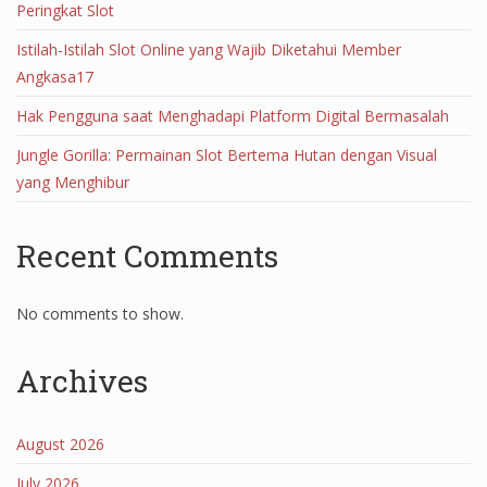
Peringkat Slot
Istilah-Istilah Slot Online yang Wajib Diketahui Member
Angkasa17
Hak Pengguna saat Menghadapi Platform Digital Bermasalah
Jungle Gorilla: Permainan Slot Bertema Hutan dengan Visual
yang Menghibur
Recent Comments
No comments to show.
Archives
August 2026
July 2026