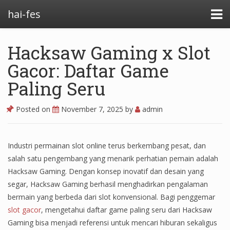
hai-fes
Hacksaw Gaming x Slot
Gacor: Daftar Game
Paling Seru
Posted on
November 7, 2025
by
admin
Industri permainan slot online terus berkembang pesat, dan
salah satu pengembang yang menarik perhatian pemain adalah
Hacksaw Gaming. Dengan konsep inovatif dan desain yang
segar, Hacksaw Gaming berhasil menghadirkan pengalaman
bermain yang berbeda dari slot konvensional. Bagi penggemar
slot gacor
, mengetahui daftar game paling seru dari Hacksaw
Gaming bisa menjadi referensi untuk mencari hiburan sekaligus