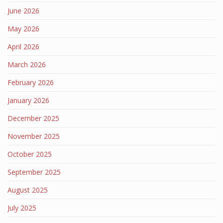
June 2026
May 2026
April 2026
March 2026
February 2026
January 2026
December 2025
November 2025
October 2025
September 2025
August 2025
July 2025