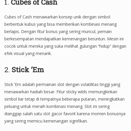
1.
Cubes of Cash
Cubes of Cash menawarkan konsep unik dengan simbol
berbentuk kubus yang bisa memberikan kombinasi menang
berlapis. Dengan fitur bonus yang sering muncul, pemain
berkesempatan mendapatkan kemenangan beruntun. Mesin ini
cocok untuk mereka yang suka melihat gulungan “hidup” dengan
efek visual yang menarik.
2.
Stick ‘Em
Stick ‘Em adalah permainan slot dengan volatilitas tinggi yang
menawarkan hadiah besar. Fitur sticky wilds memungkinkan
simbol liar tetap di tempatnya beberapa putaran, meningkatkan
peluang untuk meraih kombinasi menang. Slot ini sering
dianggap salah satu slot gacor favorit karena momen bonusnya
yang sering memicu kemenangan signifikan.