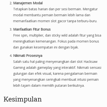
Manajemen Modal
Tetapkan batas harian dan per sesi bermain. Mengatur
modal membantu pemain bermain lebih lama dan
memanfaatkan momen slot gacor tanpa terburu-buru.
Manfaatkan Fitur Bonus
Free spin, multiplier, dan sticky wild adalah fitur yang bisa
meningkatkan kemenangan. Fokus pada momen bonus
dan gunakan kesempatan ini dengan bijak.
Nikmati Prosesnya
Salah satu hal paling menyenangkan dari slot Hacksaw
Gaming adalah gameplay yang interaktif. Nikmati sensasi
gulungan dan efek visual, karena pengalaman bermain
yang menyenangkan seringkali membuat intuisi pemain
lebih tajam dalam memilih putaran berikutnya.
Kesimpulan