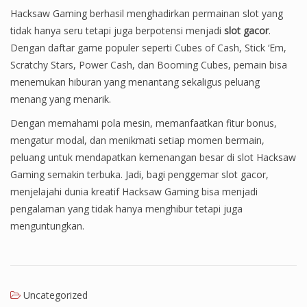
Hacksaw Gaming berhasil menghadirkan permainan slot yang
tidak hanya seru tetapi juga berpotensi menjadi
slot gacor
.
Dengan daftar game populer seperti Cubes of Cash, Stick ‘Em,
Scratchy Stars, Power Cash, dan Booming Cubes, pemain bisa
menemukan hiburan yang menantang sekaligus peluang
menang yang menarik.
Dengan memahami pola mesin, memanfaatkan fitur bonus,
mengatur modal, dan menikmati setiap momen bermain,
peluang untuk mendapatkan kemenangan besar di slot Hacksaw
Gaming semakin terbuka. Jadi, bagi penggemar slot gacor,
menjelajahi dunia kreatif Hacksaw Gaming bisa menjadi
pengalaman yang tidak hanya menghibur tetapi juga
menguntungkan.
Uncategorized