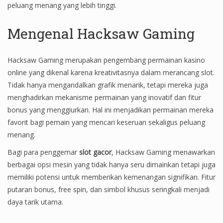
peluang menang yang lebih tinggi.
Mengenal Hacksaw Gaming
Hacksaw Gaming merupakan pengembang permainan kasino
online yang dikenal karena kreativitasnya dalam merancang slot.
Tidak hanya mengandalkan grafik menarik, tetapi mereka juga
menghadirkan mekanisme permainan yang inovatif dan fitur
bonus yang menggiurkan. Hal ini menjadikan permainan mereka
favorit bagi pemain yang mencari keseruan sekaligus peluang
menang.
Bagi para penggemar
slot gacor
, Hacksaw Gaming menawarkan
berbagai opsi mesin yang tidak hanya seru dimainkan tetapi juga
memiliki potensi untuk memberikan kemenangan signifikan. Fitur
putaran bonus, free spin, dan simbol khusus seringkali menjadi
daya tarik utama.