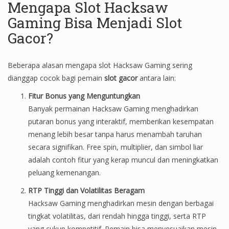
Mengapa Slot Hacksaw
Gaming Bisa Menjadi Slot
Gacor?
Beberapa alasan mengapa slot Hacksaw Gaming sering
dianggap cocok bagi pemain
slot gacor
antara lain:
Fitur Bonus yang Menguntungkan
Banyak permainan Hacksaw Gaming menghadirkan
putaran bonus yang interaktif, memberikan kesempatan
menang lebih besar tanpa harus menambah taruhan
secara signifikan. Free spin, multiplier, dan simbol liar
adalah contoh fitur yang kerap muncul dan meningkatkan
peluang kemenangan.
RTP Tinggi dan Volatilitas Beragam
Hacksaw Gaming menghadirkan mesin dengan berbagai
tingkat volatilitas, dari rendah hingga tinggi, serta RTP
yang cukup kompetitif. Pemain bisa menyesuaikan mesin