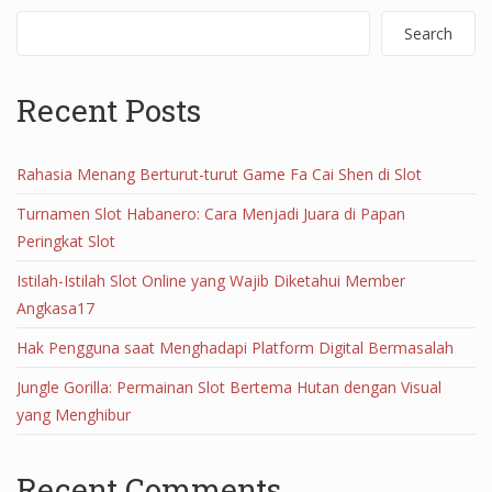
Search
Recent Posts
Rahasia Menang Berturut-turut Game Fa Cai Shen di Slot
Turnamen Slot Habanero: Cara Menjadi Juara di Papan
Peringkat Slot
Istilah-Istilah Slot Online yang Wajib Diketahui Member
Angkasa17
Hak Pengguna saat Menghadapi Platform Digital Bermasalah
Jungle Gorilla: Permainan Slot Bertema Hutan dengan Visual
yang Menghibur
Recent Comments