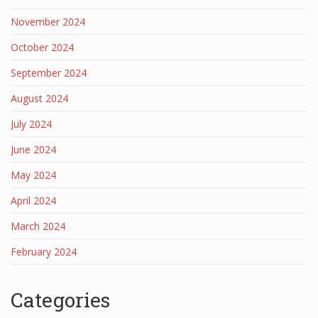
November 2024
October 2024
September 2024
August 2024
July 2024
June 2024
May 2024
April 2024
March 2024
February 2024
Categories