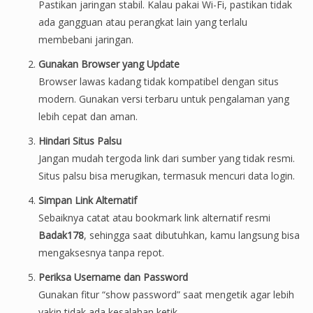
Pastikan jaringan stabil. Kalau pakai Wi-Fi, pastikan tidak
ada gangguan atau perangkat lain yang terlalu
membebani jaringan.
Gunakan Browser yang Update
Browser lawas kadang tidak kompatibel dengan situs
modern. Gunakan versi terbaru untuk pengalaman yang
lebih cepat dan aman.
Hindari Situs Palsu
Jangan mudah tergoda link dari sumber yang tidak resmi.
Situs palsu bisa merugikan, termasuk mencuri data login.
Simpan Link Alternatif
Sebaiknya catat atau bookmark link alternatif resmi
Badak178
, sehingga saat dibutuhkan, kamu langsung bisa
mengaksesnya tanpa repot.
Periksa Username dan Password
Gunakan fitur “show password” saat mengetik agar lebih
yakin tidak ada kesalahan ketik.