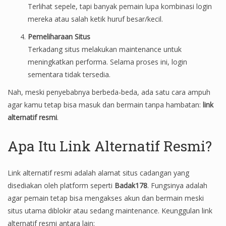
Terlihat sepele, tapi banyak pemain lupa kombinasi login
mereka atau salah ketik huruf besar/kecil.
Pemeliharaan Situs
Terkadang situs melakukan maintenance untuk
meningkatkan performa. Selama proses ini, login
sementara tidak tersedia.
Nah, meski penyebabnya berbeda-beda, ada satu cara ampuh
agar kamu tetap bisa masuk dan bermain tanpa hambatan:
link
alternatif resmi
.
Apa Itu Link Alternatif Resmi?
Link alternatif resmi adalah alamat situs cadangan yang
disediakan oleh platform seperti
Badak178
. Fungsinya adalah
agar pemain tetap bisa mengakses akun dan bermain meski
situs utama diblokir atau sedang maintenance. Keunggulan link
alternatif resmi antara lain: