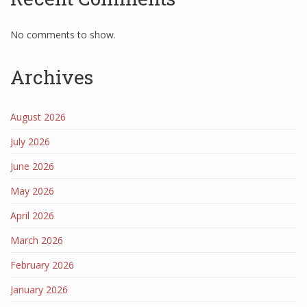
No comments to show.
Archives
August 2026
July 2026
June 2026
May 2026
April 2026
March 2026
February 2026
January 2026