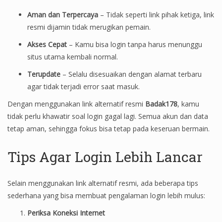
Aman dan Terpercaya
– Tidak seperti link pihak ketiga, link
resmi dijamin tidak merugikan pemain.
Akses Cepat
– Kamu bisa login tanpa harus menunggu
situs utama kembali normal.
Terupdate
– Selalu disesuaikan dengan alamat terbaru
agar tidak terjadi error saat masuk.
Dengan menggunakan link alternatif resmi
Badak178
, kamu
tidak perlu khawatir soal login gagal lagi. Semua akun dan data
tetap aman, sehingga fokus bisa tetap pada keseruan bermain.
Tips Agar Login Lebih Lancar
Selain menggunakan link alternatif resmi, ada beberapa tips
sederhana yang bisa membuat pengalaman login lebih mulus:
Periksa Koneksi Internet