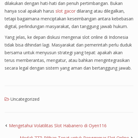
dilakukan dengan hati-hati dan penuh pertimbangan. Bukan
hanya soal apakah harus
slot gacor
dilarang atau dilegalkan,
tetapi bagaimana menciptakan keseimbangan antara kebebasan
digital, perlindungan masyarakat, dan tanggung jawab hukum.
Yang jelas, ke depan diskusi mengenai slot online di Indonesia
tidak bisa dihindari lagi. Masyarakat dan pemerintah perlu duduk
bersama untuk menyusun strategi yang tepat: apakah akan
terus memberantas, mengatur, atau bahkan mengintegrasikan
secara legal dengan sistem yang aman dan bertanggung jawab.
Uncategorized
Mengetahui Volatilitas Slot Habanero di Oyen116
Medali 777: Pilihan Tepat untuk Penggemar Slot Online