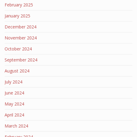
February 2025
January 2025
December 2024
November 2024
October 2024
September 2024
August 2024
July 2024
June 2024
May 2024
April 2024
March 2024
February 2024