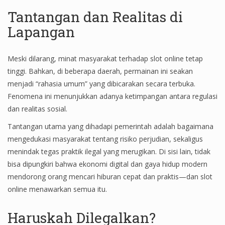
Tantangan dan Realitas di
Lapangan
Meski dilarang, minat masyarakat terhadap slot online tetap
tinggi. Bahkan, di beberapa daerah, permainan ini seakan
menjadi “rahasia umum” yang dibicarakan secara terbuka.
Fenomena ini menunjukkan adanya ketimpangan antara regulasi
dan realitas sosial.
Tantangan utama yang dihadapi pemerintah adalah bagaimana
mengedukasi masyarakat tentang risiko perjudian, sekaligus
menindak tegas praktik ilegal yang merugikan. Di sisi lain, tidak
bisa dipungkiri bahwa ekonomi digital dan gaya hidup modern
mendorong orang mencari hiburan cepat dan praktis—dan slot
online menawarkan semua itu.
Haruskah Dilegalkan?