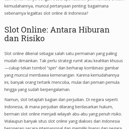
kemudahannya, muncul pertanyaan penting: bagaimana
sebenarnya legalitas slot online di Indonesia?
Slot Online: Antara Hiburan
dan Risiko
Slot online dikenal sebagai salah satu permainan yang paling
mudah dimainkan. Tak perlu strategi rumit atau keahlian khusus
—cukup tekan tombol “spin” dan berharap kombinasi gambar
yang muncul membawa kemenangan. Karena kemudahannya
ini, banyak orang tertarik mencoba, mulai dari pemain pemula
hingga yang sudah berpengalaman.
Namun, slot tetaplah bagian dari perjudian. Di negara seperti
Indonesia, di mana perjudian dilarang berdasarkan hukum,
bermain slot online menjadi wilayah abu-abu yang penuh risiko.
Walaupun banyak situs slot online yang diakses dari Indonesia
beroperasi secara internasional dan memiliki lisensi dari negara