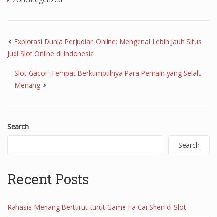
Explorasi Dunia Perjudian Online: Mengenal Lebih Jauh Situs
Judi Slot Online di Indonesia
Slot Gacor: Tempat Berkumpulnya Para Pemain yang Selalu
Menang
Search
Search
Recent Posts
Rahasia Menang Berturut-turut Game Fa Cai Shen di Slot