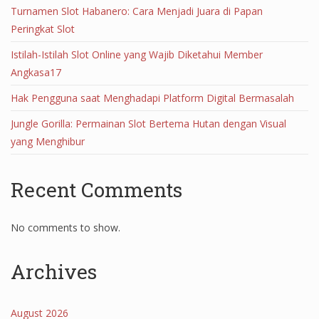
Turnamen Slot Habanero: Cara Menjadi Juara di Papan
Peringkat Slot
Istilah-Istilah Slot Online yang Wajib Diketahui Member
Angkasa17
Hak Pengguna saat Menghadapi Platform Digital Bermasalah
Jungle Gorilla: Permainan Slot Bertema Hutan dengan Visual
yang Menghibur
Recent Comments
No comments to show.
Archives
August 2026