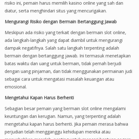
risiko ini, pemain harus memilih kasino online yang sah dan
diatur, serta menghindari situs yang mencurigakan.
Mengurangi Risiko dengan Bermain Bertanggung Jawab
Meskipun ada risiko yang terkait dengan bermain slot online,
ada langkah-langkah yang dapat diambil untuk mengurangi
dampak negatifnya. Salah satu langkah terpenting adalah
bermain dengan bertanggung jawab. Ini termasuk menetapkan
batas waktu dan uang untuk bermain, tidak pernah berjudi
dengan uang pinjaman, dan tidak menggunakan permainan judi
sebagai cara untuk mengatasi masalah keuangan atau
emosional.
Mengetahui Kapan Harus Berhenti
Sebagian besar pemain yang bermain slot online mengalami
keuntungan dan kerugian. Namun, yang terpenting adalah
mengetahui kapan harus berhenti. Jika pemain merasa bahwa
perjudian telah mengganggu kehidupan mereka atau