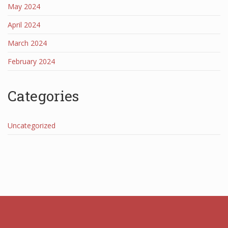
May 2024
April 2024
March 2024
February 2024
Categories
Uncategorized