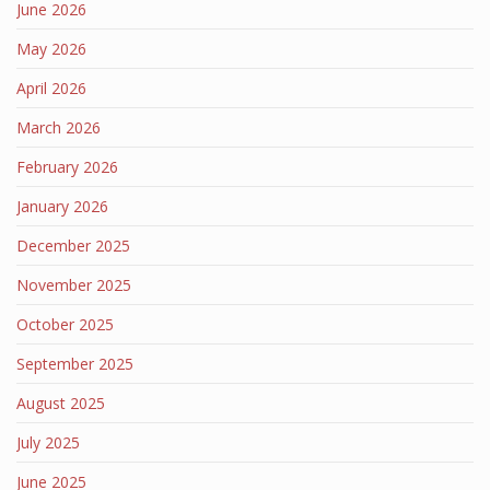
June 2026
May 2026
April 2026
March 2026
February 2026
January 2026
December 2025
November 2025
October 2025
September 2025
August 2025
July 2025
June 2025