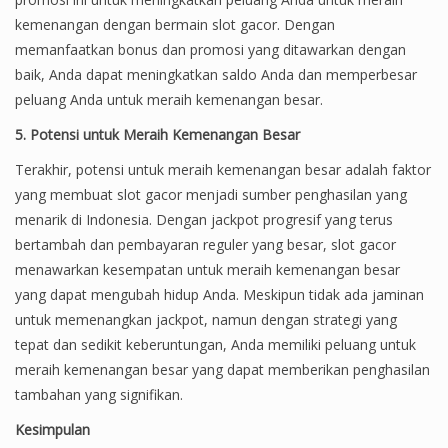
kemenangan dengan bermain slot gacor. Dengan
memanfaatkan bonus dan promosi yang ditawarkan dengan
baik, Anda dapat meningkatkan saldo Anda dan memperbesar
peluang Anda untuk meraih kemenangan besar.
5. Potensi untuk Meraih Kemenangan Besar
Terakhir, potensi untuk meraih kemenangan besar adalah faktor
yang membuat slot gacor menjadi sumber penghasilan yang
menarik di Indonesia. Dengan jackpot progresif yang terus
bertambah dan pembayaran reguler yang besar, slot gacor
menawarkan kesempatan untuk meraih kemenangan besar
yang dapat mengubah hidup Anda. Meskipun tidak ada jaminan
untuk memenangkan jackpot, namun dengan strategi yang
tepat dan sedikit keberuntungan, Anda memiliki peluang untuk
meraih kemenangan besar yang dapat memberikan penghasilan
tambahan yang signifikan.
Kesimpulan