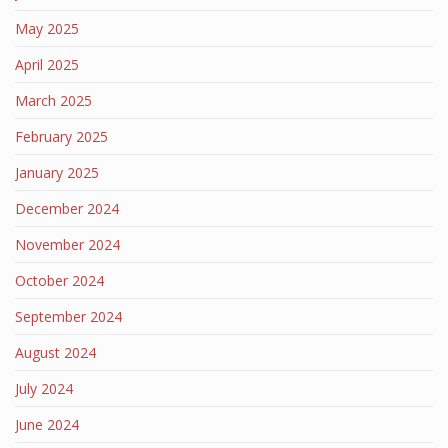
May 2025
April 2025
March 2025
February 2025
January 2025
December 2024
November 2024
October 2024
September 2024
August 2024
July 2024
June 2024