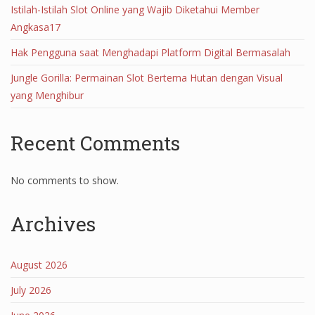
Istilah-Istilah Slot Online yang Wajib Diketahui Member
Angkasa17
Hak Pengguna saat Menghadapi Platform Digital Bermasalah
Jungle Gorilla: Permainan Slot Bertema Hutan dengan Visual
yang Menghibur
Recent Comments
No comments to show.
Archives
August 2026
July 2026