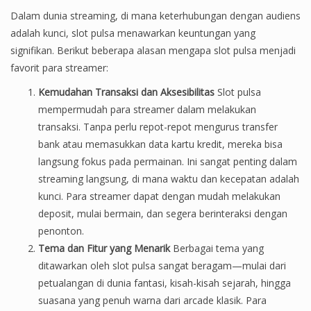
Dalam dunia streaming, di mana keterhubungan dengan audiens
adalah kunci, slot pulsa menawarkan keuntungan yang
signifikan. Berikut beberapa alasan mengapa slot pulsa menjadi
favorit para streamer:
Kemudahan Transaksi dan Aksesibilitas
Slot pulsa
mempermudah para streamer dalam melakukan
transaksi. Tanpa perlu repot-repot mengurus transfer
bank atau memasukkan data kartu kredit, mereka bisa
langsung fokus pada permainan. Ini sangat penting dalam
streaming langsung, di mana waktu dan kecepatan adalah
kunci. Para streamer dapat dengan mudah melakukan
deposit, mulai bermain, dan segera berinteraksi dengan
penonton.
Tema dan Fitur yang Menarik
Berbagai tema yang
ditawarkan oleh slot pulsa sangat beragam—mulai dari
petualangan di dunia fantasi, kisah-kisah sejarah, hingga
suasana yang penuh warna dari arcade klasik. Para