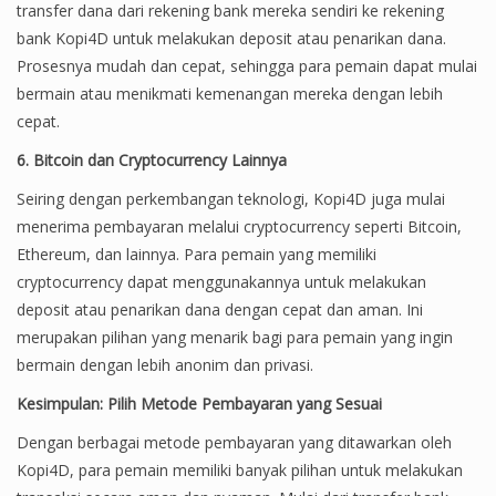
transfer dana dari rekening bank mereka sendiri ke rekening
bank Kopi4D untuk melakukan deposit atau penarikan dana.
Prosesnya mudah dan cepat, sehingga para pemain dapat mulai
bermain atau menikmati kemenangan mereka dengan lebih
cepat.
6. Bitcoin dan Cryptocurrency Lainnya
Seiring dengan perkembangan teknologi, Kopi4D juga mulai
menerima pembayaran melalui cryptocurrency seperti Bitcoin,
Ethereum, dan lainnya. Para pemain yang memiliki
cryptocurrency dapat menggunakannya untuk melakukan
deposit atau penarikan dana dengan cepat dan aman. Ini
merupakan pilihan yang menarik bagi para pemain yang ingin
bermain dengan lebih anonim dan privasi.
Kesimpulan: Pilih Metode Pembayaran yang Sesuai
Dengan berbagai metode pembayaran yang ditawarkan oleh
Kopi4D, para pemain memiliki banyak pilihan untuk melakukan