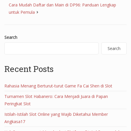
Cara Mudah Daftar dan Main di DP96: Panduan Lengkap
untuk Pemula
Search
Search
Recent Posts
Rahasia Menang Berturut-turut Game Fa Cai Shen di Slot
Turnamen Slot Habanero: Cara Menjadi Juara di Papan
Peringkat Slot
Istilah-Istilah Slot Online yang Wajib Diketahui Member
Angkasa17