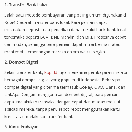
1. Transfer Bank Lokal
Salah satu metode pembayaran yang paling umum digunakan di
Kopi4D adalah transfer bank lokal. Para pemain dapat
melakukan deposit atau penarikan dana melalui bank-bank lokal
terkemuka seperti BCA, BNI, Mandiri, dan BRI. Prosesnya cepat
dan mudah, sehingga para pemain dapat mulai bermain atau
menikmati kemenangan mereka dalam waktu singkat.
2. Dompet Digital
Selain transfer bank,
kopi4d
juga menerima pembayaran melalui
berbagai dompet digital yang populer di Indonesia. Beberapa
dompet digital yang diterima termasuk GoPay, OVO, Dana, dan
LinkAja. Dengan menggunakan dompet digital, para pemain
dapat melakukan transaksi dengan cepat dan mudah melalui
aplikasi mereka, tanpa perlu repot-repot menggunakan kartu
kredit atau melakukan transfer bank.
3. Kartu Prabayar