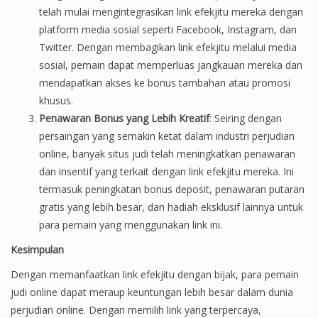
telah mulai mengintegrasikan link efekjitu mereka dengan
platform media sosial seperti Facebook, Instagram, dan
Twitter. Dengan membagikan link efekjitu melalui media
sosial, pemain dapat memperluas jangkauan mereka dan
mendapatkan akses ke bonus tambahan atau promosi
khusus.
Penawaran Bonus yang Lebih Kreatif
: Seiring dengan
persaingan yang semakin ketat dalam industri perjudian
online, banyak situs judi telah meningkatkan penawaran
dan insentif yang terkait dengan link efekjitu mereka. Ini
termasuk peningkatan bonus deposit, penawaran putaran
gratis yang lebih besar, dan hadiah eksklusif lainnya untuk
para pemain yang menggunakan link ini.
Kesimpulan
Dengan memanfaatkan link efekjitu dengan bijak, para pemain
judi online dapat meraup keuntungan lebih besar dalam dunia
perjudian online. Dengan memilih link yang terpercaya,