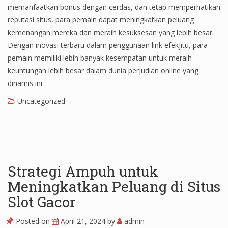
memanfaatkan bonus dengan cerdas, dan tetap memperhatikan
reputasi situs, para pemain dapat meningkatkan peluang
kemenangan mereka dan meraih kesuksesan yang lebih besar.
Dengan inovasi terbaru dalam penggunaan link efekjitu, para
pemain memiliki lebih banyak kesempatan untuk meraih
keuntungan lebih besar dalam dunia perjudian online yang
dinamis ini.
Uncategorized
Strategi Ampuh untuk
Meningkatkan Peluang di Situs
Slot Gacor
Posted on
April 21, 2024
by
admin