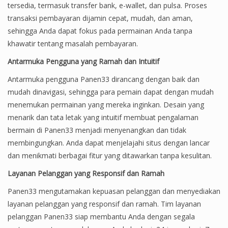
tersedia, termasuk transfer bank, e-wallet, dan pulsa. Proses
transaksi pembayaran dijamin cepat, mudah, dan aman,
sehingga Anda dapat fokus pada permainan Anda tanpa
khawatir tentang masalah pembayaran.
Antarmuka Pengguna yang Ramah dan Intuitif
Antarmuka pengguna Panen33 dirancang dengan baik dan
mudah dinavigasi, sehingga para pemain dapat dengan mudah
menemukan permainan yang mereka inginkan. Desain yang
menarik dan tata letak yang intuitif membuat pengalaman
bermain di Panen33 menjadi menyenangkan dan tidak
membingungkan. Anda dapat menjelajahi situs dengan lancar
dan menikmati berbagai fitur yang ditawarkan tanpa kesulitan.
Layanan Pelanggan yang Responsif dan Ramah
Panen33 mengutamakan kepuasan pelanggan dan menyediakan
layanan pelanggan yang responsif dan ramah. Tim layanan
pelanggan Panen33 siap membantu Anda dengan segala