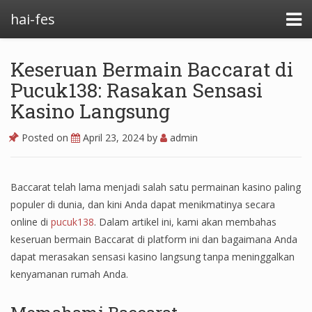
hai-fes
Keseruan Bermain Baccarat di
Pucuk138: Rasakan Sensasi
Kasino Langsung
Posted on
April 23, 2024
by
admin
Baccarat telah lama menjadi salah satu permainan kasino paling
populer di dunia, dan kini Anda dapat menikmatinya secara
online di
pucuk138
. Dalam artikel ini, kami akan membahas
keseruan bermain Baccarat di platform ini dan bagaimana Anda
dapat merasakan sensasi kasino langsung tanpa meninggalkan
kenyamanan rumah Anda.