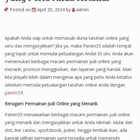
Posted on
April 20, 2024
by
admin
Apakah Anda siap untuk memasuki dunia taruhan online yang
seru dan mengasyikkan? Jika ya, maka Panen33 adalah tempat
yang tepat untuk memulai petualangan Anda! Di sini, Anda akan
menemukan berbagai macam permainan judi online yang
menarik, promosi menggiurkan, dan layanan yang handal. Mari
kita jelajahi lebih dalam mengenai apa yang perlu Anda ketahui
sebelum memulai petualangan taruhan online Anda dengan
panen33
!
Beragam Permainan Judi Online yang Menarik
Panen33 menawarkan berbagai macam permainan judi online
yang menarik dan mengasyikkan untuk Anda nikmati. Mulai dari
slot, live casino, sportsbook, poker, hingga tembak ikan, ada
banyak pilihan permainan yang tersedia untuk memenuhi