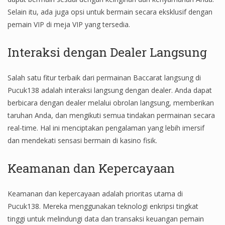
Selain itu, ada juga opsi untuk bermain secara eksklusif dengan
pemain VIP di meja VIP yang tersedia.
Interaksi dengan Dealer Langsung
Salah satu fitur terbaik dari permainan Baccarat langsung di
Pucuk138 adalah interaksi langsung dengan dealer. Anda dapat
berbicara dengan dealer melalui obrolan langsung, memberikan
taruhan Anda, dan mengikuti semua tindakan permainan secara
real-time. Hal ini menciptakan pengalaman yang lebih imersif
dan mendekati sensasi bermain di kasino fisik.
Keamanan dan Kepercayaan
Keamanan dan kepercayaan adalah prioritas utama di
Pucuk138. Mereka menggunakan teknologi enkripsi tingkat
tinggi untuk melindungi data dan transaksi keuangan pemain