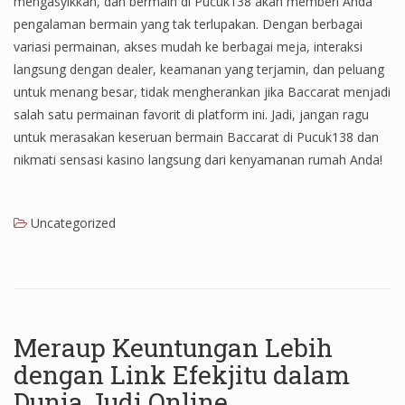
mengasyikkan, dan bermain di Pucuk138 akan memberi Anda
pengalaman bermain yang tak terlupakan. Dengan berbagai
variasi permainan, akses mudah ke berbagai meja, interaksi
langsung dengan dealer, keamanan yang terjamin, dan peluang
untuk menang besar, tidak mengherankan jika Baccarat menjadi
salah satu permainan favorit di platform ini. Jadi, jangan ragu
untuk merasakan keseruan bermain Baccarat di Pucuk138 dan
nikmati sensasi kasino langsung dari kenyamanan rumah Anda!
Uncategorized
Meraup Keuntungan Lebih
dengan Link Efekjitu dalam
Dunia Judi Online