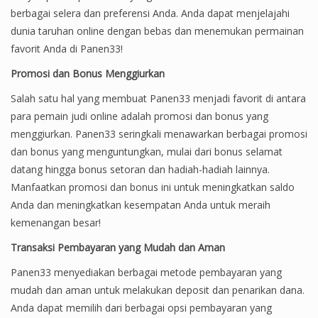
berbagai selera dan preferensi Anda. Anda dapat menjelajahi
dunia taruhan online dengan bebas dan menemukan permainan
favorit Anda di Panen33!
Promosi dan Bonus Menggiurkan
Salah satu hal yang membuat Panen33 menjadi favorit di antara
para pemain judi online adalah promosi dan bonus yang
menggiurkan. Panen33 seringkali menawarkan berbagai promosi
dan bonus yang menguntungkan, mulai dari bonus selamat
datang hingga bonus setoran dan hadiah-hadiah lainnya.
Manfaatkan promosi dan bonus ini untuk meningkatkan saldo
Anda dan meningkatkan kesempatan Anda untuk meraih
kemenangan besar!
Transaksi Pembayaran yang Mudah dan Aman
Panen33 menyediakan berbagai metode pembayaran yang
mudah dan aman untuk melakukan deposit dan penarikan dana.
Anda dapat memilih dari berbagai opsi pembayaran yang