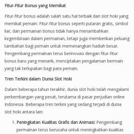
Fitur-Fitur Bonus yang Memikat
Fitur-fitur bonus adalah salah satu hal terbaik dari slot hoki yang
memikat pemain. Fitur-fitur bonus seperti putaran gratis, simbol
liar, dan permainan bonus tidak hanya menambahkan
kegembiraan dalam permainan, tetapi juga memberikan peluang
tambahan bagi pemain untuk memenangkan hadiah besar.
Pengembang permainan terus berinovasi dengan fitur-fitur
bonus baru yang menarik, menciptakan pengalaman bermain
yang tak terlupakan bagi para pemain.
Tren Terkini dalam Dunia Slot Hoki
Dalam beberapa tahun terakhir, dunia slot hoki telah mengalami
perkembangan yang pesat, terutama di pasar perjudian online
Indonesia. Beberapa tren terkini yang sedang terjadi di dunia
slot hoki antara lain:
Peningkatan Kualitas Grafis dan Animasi:
Pengembang
permainan terus berusaha untuk meningkatkan kualitas