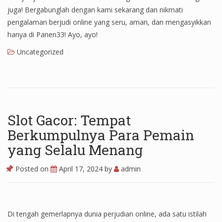
juga! Bergabunglah dengan kami sekarang dan nikmati
pengalaman berjudi online yang seru, aman, dan mengasyikkan
hanya di Panen33! Ayo, ayo!
Uncategorized
Slot Gacor: Tempat
Berkumpulnya Para Pemain
yang Selalu Menang
Posted on
April 17, 2024
by
admin
Di tengah gemerlapnya dunia perjudian online, ada satu istilah