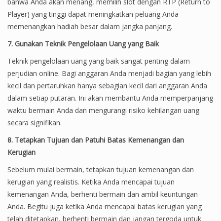
bahwa Anda akan menang, memilih slot dengan RTP (Return to
Player) yang tinggi dapat meningkatkan peluang Anda
memenangkan hadiah besar dalam jangka panjang.
7. Gunakan Teknik Pengelolaan Uang yang Baik
Teknik pengelolaan uang yang baik sangat penting dalam
perjudian online. Bagi anggaran Anda menjadi bagian yang lebih
kecil dan pertaruhkan hanya sebagian kecil dari anggaran Anda
dalam setiap putaran. Ini akan membantu Anda memperpanjang
waktu bermain Anda dan mengurangi risiko kehilangan uang
secara signifikan.
8. Tetapkan Tujuan dan Patuhi Batas Kemenangan dan
Kerugian
Sebelum mulai bermain, tetapkan tujuan kemenangan dan
kerugian yang realistis. Ketika Anda mencapai tujuan
kemenangan Anda, berhenti bermain dan ambil keuntungan
Anda. Begitu juga ketika Anda mencapai batas kerugian yang
telah ditetapkan, berhenti bermain dan jangan tergoda untuk