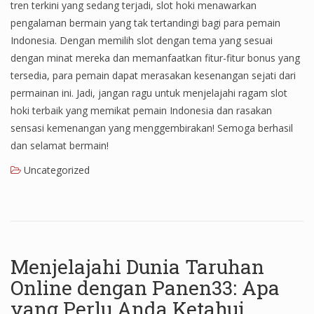
tren terkini yang sedang terjadi, slot hoki menawarkan
pengalaman bermain yang tak tertandingi bagi para pemain
Indonesia. Dengan memilih slot dengan tema yang sesuai
dengan minat mereka dan memanfaatkan fitur-fitur bonus yang
tersedia, para pemain dapat merasakan kesenangan sejati dari
permainan ini. Jadi, jangan ragu untuk menjelajahi ragam slot
hoki terbaik yang memikat pemain Indonesia dan rasakan
sensasi kemenangan yang menggembirakan! Semoga berhasil
dan selamat bermain!
Uncategorized
Menjelajahi Dunia Taruhan
Online dengan Panen33: Apa
yang Perlu Anda Ketahui