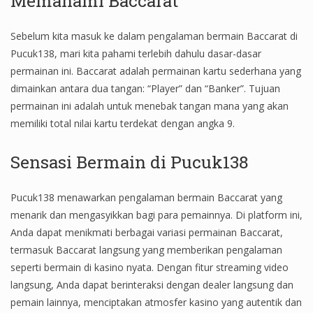
Memahami Baccarat
Sebelum kita masuk ke dalam pengalaman bermain Baccarat di
Pucuk138, mari kita pahami terlebih dahulu dasar-dasar
permainan ini. Baccarat adalah permainan kartu sederhana yang
dimainkan antara dua tangan: “Player” dan “Banker”. Tujuan
permainan ini adalah untuk menebak tangan mana yang akan
memiliki total nilai kartu terdekat dengan angka 9.
Sensasi Bermain di Pucuk138
Pucuk138 menawarkan pengalaman bermain Baccarat yang
menarik dan mengasyikkan bagi para pemainnya. Di platform ini,
Anda dapat menikmati berbagai variasi permainan Baccarat,
termasuk Baccarat langsung yang memberikan pengalaman
seperti bermain di kasino nyata. Dengan fitur streaming video
langsung, Anda dapat berinteraksi dengan dealer langsung dan
pemain lainnya, menciptakan atmosfer kasino yang autentik dan