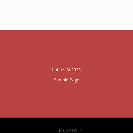
hai-fes © 2026
Sample Page
THEME SATISFY