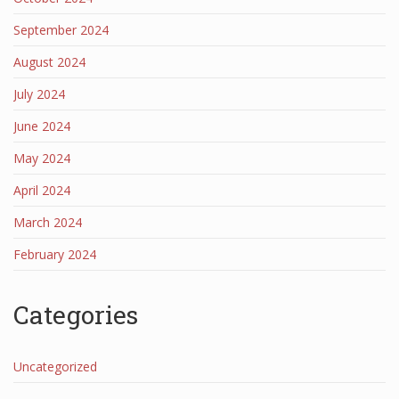
September 2024
August 2024
July 2024
June 2024
May 2024
April 2024
March 2024
February 2024
Categories
Uncategorized