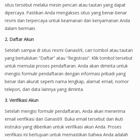
situs tersebut melalui mesin pencari atau tautan yang dapat
dipercaya. Pastikan Anda mengakses situs yang benar-benar
resmi dan terpercaya untuk keamanan dan kenyamanan Anda
dalam bermain.
2. Daftar Akun
Setelah sampai di situs resmi Ganas69, cari tombol atau tautan
yang bertuliskan “Daftar” atau “Registrasi”. Klik tombol tersebut
untuk memulai proses pendaftaran. Anda akan diminta untuk
mengisi formulir pendaftaran dengan informasi pribadi yang
benar dan akurat seperti nama lengkap, alamat email, nomor
telepon, dan data lainnya yang diminta.
3. Verifikasi Akun
Setelah mengisi formulir pendaftaran, Anda akan menerima
email verifikasi dari Ganas69. Buka email tersebut dan ikuti
instruksi yang diberikan untuk verifikasi akun Anda. Proses
verifikasi ini bertujuan untuk memastikan bahwa Anda adalah