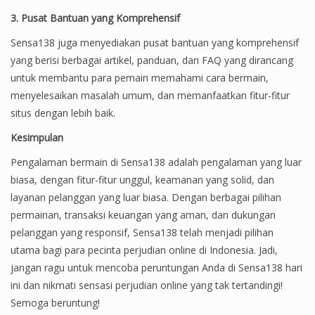
3. Pusat Bantuan yang Komprehensif
Sensa138 juga menyediakan pusat bantuan yang komprehensif
yang berisi berbagai artikel, panduan, dan FAQ yang dirancang
untuk membantu para pemain memahami cara bermain,
menyelesaikan masalah umum, dan memanfaatkan fitur-fitur
situs dengan lebih baik.
Kesimpulan
Pengalaman bermain di Sensa138 adalah pengalaman yang luar
biasa, dengan fitur-fitur unggul, keamanan yang solid, dan
layanan pelanggan yang luar biasa. Dengan berbagai pilihan
permainan, transaksi keuangan yang aman, dan dukungan
pelanggan yang responsif, Sensa138 telah menjadi pilihan
utama bagi para pecinta perjudian online di Indonesia. Jadi,
jangan ragu untuk mencoba peruntungan Anda di Sensa138 hari
ini dan nikmati sensasi perjudian online yang tak tertandingi!
Semoga beruntung!