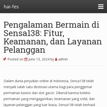
hai-fes
Pengalaman Bermain di
Sensa138: Fitur,
Keamanan, dan Layanan
Pelanggan
Posted on
June 13, 2024
by
admin
Dalam dunia perjudian online di Indonesia, Sensa138 telah
menjadi salah satu destinasi utama bagi para penggemar
permainan kasino dan slot gacor. Dikenal karena koleksi
permainan yang mengagumkan, keamanan yang solid, dan
layanan pelanggan yang luar biasa, Sensa138 telah berhasil