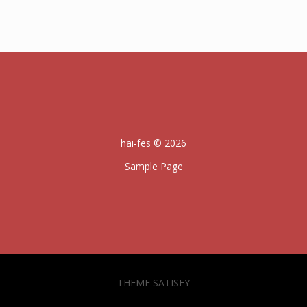
hai-fes © 2026
Sample Page
THEME SATISFY