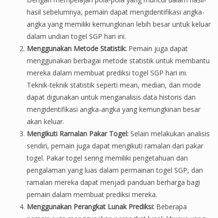
hasil sebelumnya, pemain dapat mengidentifikasi angka-
angka yang memiliki kemungkinan lebih besar untuk keluar
dalam undian togel SGP hari ini.
Menggunakan Metode Statistik:
Pemain juga dapat
menggunakan berbagai metode statistik untuk membantu
mereka dalam membuat prediksi togel SGP hari ini.
Teknik-teknik statistik seperti mean, median, dan mode
dapat digunakan untuk menganalisis data historis dan
mengidentifikasi angka-angka yang kemungkinan besar
akan keluar.
Mengikuti Ramalan Pakar Togel:
Selain melakukan analisis
sendiri, pemain juga dapat mengikuti ramalan dari pakar
togel. Pakar togel sering memiliki pengetahuan dan
pengalaman yang luas dalam permainan togel SGP, dan
ramalan mereka dapat menjadi panduan berharga bagi
pemain dalam membuat prediksi mereka.
Menggunakan Perangkat Lunak Prediksi:
Beberapa