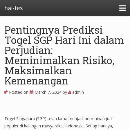
hai-fes
Pentingnya Prediksi
Togel SGP Hari Ini dalam
Perjudian:
Meminimalkan Risiko,
Maksimalkan
Kemenangan
Posted on
March 7, 2024
by
admin
Togel Singapura (SGP) telah lama menjadi permainan judi
populer di kalangan masyarakat Indonesia. Setiap harinya,