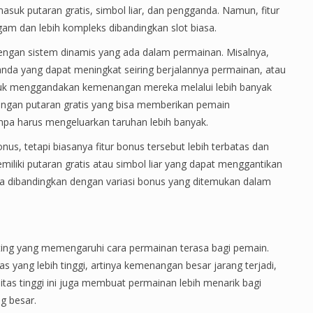
suk putaran gratis, simbol liar, dan pengganda. Namun, fitur
gam dan lebih kompleks dibandingkan slot biasa.
 dengan sistem dinamis yang ada dalam permainan. Misalnya,
 yang dapat meningkat seiring berjalannya permainan, atau
uk menggandakan kemenangan mereka melalui lebih banyak
i dengan putaran gratis yang bisa memberikan pemain
a harus mengeluarkan taruhan lebih banyak.
onus, tetapi biasanya fitur bonus tersebut lebih terbatas dan
miliki putaran gratis atau simbol liar yang dapat menggantikan
na dibandingkan dengan variasi bonus yang ditemukan dalam
enting yang memengaruhi cara permainan terasa bagi pemain.
as yang lebih tinggi, artinya kemenangan besar jarang terjadi,
tilitas tinggi ini juga membuat permainan lebih menarik bagi
g besar.