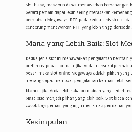
Slot biasa, meskipun dapat menawarkan kemenangan besa
berarti pemain dapat lebih sering merasakan kemenanga
permainan Megaways. RTP pada kedua jenis slot ini dap
cenderung menawarkan RTP yang lebih tinggi daripada s
Mana yang Lebih Baik: Slot Me
Kedua jenis slot ini menawarkan pengalaman bermain ya
preferensi pribadi pemain. Jika Anda menyukai permai
besar, maka
slot online
Megaways adalah pilihan yang te
menang dapat membuat pengalaman bermain lebih ser
Namun, jika Anda lebih suka permainan yang sederhana de
biasa bisa menjadi pilihan yang lebih baik. Slot biasa
cocok bagi pemain yang ingin menikmati permainan yang 
Kesimpulan