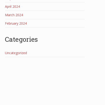
April 2024
March 2024
February 2024
Categories
Uncategorized