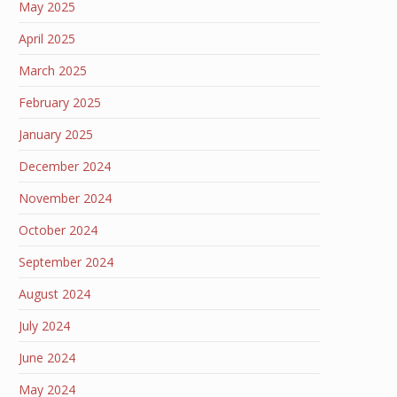
May 2025
April 2025
March 2025
February 2025
January 2025
December 2024
November 2024
October 2024
September 2024
August 2024
July 2024
June 2024
May 2024