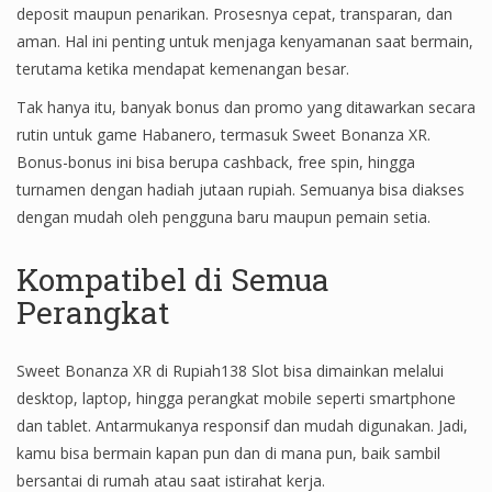
deposit maupun penarikan. Prosesnya cepat, transparan, dan
aman. Hal ini penting untuk menjaga kenyamanan saat bermain,
terutama ketika mendapat kemenangan besar.
Tak hanya itu, banyak bonus dan promo yang ditawarkan secara
rutin untuk game Habanero, termasuk Sweet Bonanza XR.
Bonus-bonus ini bisa berupa cashback, free spin, hingga
turnamen dengan hadiah jutaan rupiah. Semuanya bisa diakses
dengan mudah oleh pengguna baru maupun pemain setia.
Kompatibel di Semua
Perangkat
Sweet Bonanza XR di Rupiah138 Slot bisa dimainkan melalui
desktop, laptop, hingga perangkat mobile seperti smartphone
dan tablet. Antarmukanya responsif dan mudah digunakan. Jadi,
kamu bisa bermain kapan pun dan di mana pun, baik sambil
bersantai di rumah atau saat istirahat kerja.