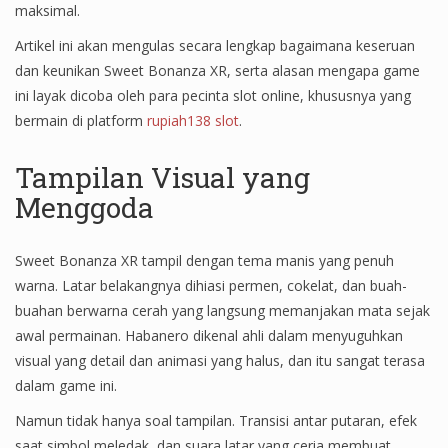
maksimal.
Artikel ini akan mengulas secara lengkap bagaimana keseruan
dan keunikan Sweet Bonanza XR, serta alasan mengapa game
ini layak dicoba oleh para pecinta slot online, khususnya yang
bermain di platform
rupiah138 slot
.
Tampilan Visual yang
Menggoda
Sweet Bonanza XR tampil dengan tema manis yang penuh
warna. Latar belakangnya dihiasi permen, cokelat, dan buah-
buahan berwarna cerah yang langsung memanjakan mata sejak
awal permainan. Habanero dikenal ahli dalam menyuguhkan
visual yang detail dan animasi yang halus, dan itu sangat terasa
dalam game ini.
Namun tidak hanya soal tampilan. Transisi antar putaran, efek
saat simbol meledak, dan suara latar yang ceria membuat