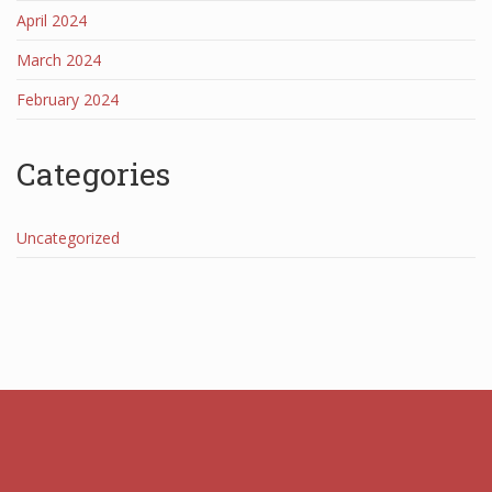
April 2024
March 2024
February 2024
Categories
Uncategorized