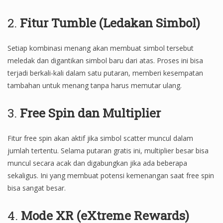
2.
Fitur Tumble (Ledakan Simbol)
Setiap kombinasi menang akan membuat simbol tersebut
meledak dan digantikan simbol baru dari atas. Proses ini bisa
terjadi berkali-kali dalam satu putaran, memberi kesempatan
tambahan untuk menang tanpa harus memutar ulang.
3.
Free Spin dan Multiplier
Fitur free spin akan aktif jika simbol scatter muncul dalam
jumlah tertentu. Selama putaran gratis ini, multiplier besar bisa
muncul secara acak dan digabungkan jika ada beberapa
sekaligus. Ini yang membuat potensi kemenangan saat free spin
bisa sangat besar.
4.
Mode XR (eXtreme Rewards)