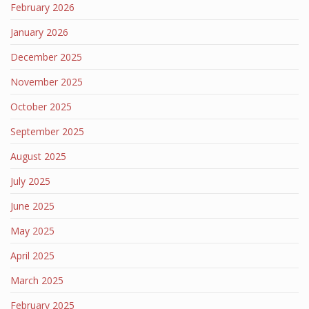
February 2026
January 2026
December 2025
November 2025
October 2025
September 2025
August 2025
July 2025
June 2025
May 2025
April 2025
March 2025
February 2025