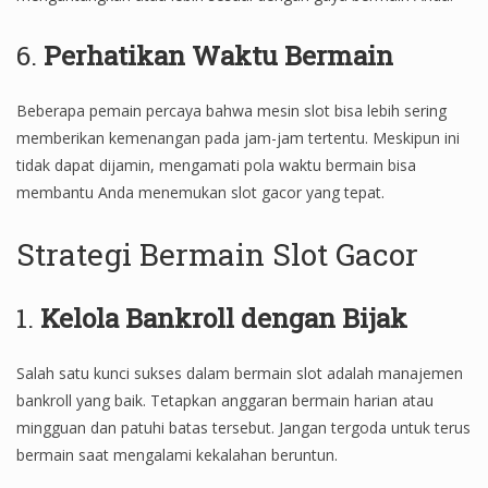
6.
Perhatikan Waktu Bermain
Beberapa pemain percaya bahwa mesin slot bisa lebih sering
memberikan kemenangan pada jam-jam tertentu. Meskipun ini
tidak dapat dijamin, mengamati pola waktu bermain bisa
membantu Anda menemukan slot gacor yang tepat.
Strategi Bermain Slot Gacor
1.
Kelola Bankroll dengan Bijak
Salah satu kunci sukses dalam bermain slot adalah manajemen
bankroll yang baik. Tetapkan anggaran bermain harian atau
mingguan dan patuhi batas tersebut. Jangan tergoda untuk terus
bermain saat mengalami kekalahan beruntun.