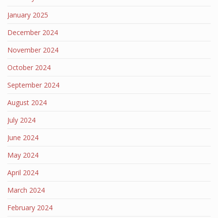
January 2025
December 2024
November 2024
October 2024
September 2024
August 2024
July 2024
June 2024
May 2024
April 2024
March 2024
February 2024