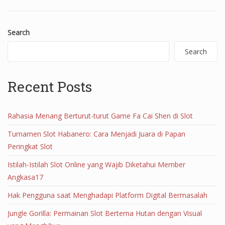
Search
Search
Recent Posts
Rahasia Menang Berturut-turut Game Fa Cai Shen di Slot
Turnamen Slot Habanero: Cara Menjadi Juara di Papan
Peringkat Slot
Istilah-Istilah Slot Online yang Wajib Diketahui Member
Angkasa17
Hak Pengguna saat Menghadapi Platform Digital Bermasalah
Jungle Gorilla: Permainan Slot Bertema Hutan dengan Visual