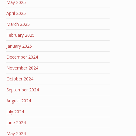
May 2025
April 2025
March 2025
February 2025
January 2025
December 2024
November 2024
October 2024
September 2024
August 2024
July 2024
June 2024
May 2024