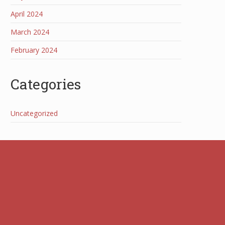
April 2024
March 2024
February 2024
Categories
Uncategorized