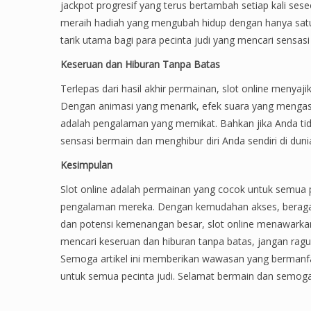
jackpot progresif yang terus bertambah setiap kali s
meraih hadiah yang mengubah hidup dengan hanya satu 
tarik utama bagi para pecinta judi yang mencari sensas
Keseruan dan Hiburan Tanpa Batas
Terlepas dari hasil akhir permainan, slot online menya
Dengan animasi yang menarik, efek suara yang mengasyik
adalah pengalaman yang memikat. Bahkan jika Anda t
sensasi bermain dan menghibur diri Anda sendiri di dunia
Kesimpulan
Slot online adalah permainan yang cocok untuk semua pec
pengalaman mereka. Dengan kemudahan akses, beragam 
dan potensi kemenangan besar, slot online menawarkan 
mencari keseruan dan hiburan tanpa batas, jangan ragu
Semoga artikel ini memberikan wawasan yang bermanfa
untuk semua pecinta judi. Selamat bermain dan semoga 