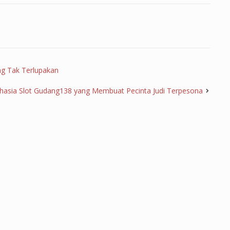
ang Tak Terlupakan
ahasia Slot Gudang138 yang Membuat Pecinta Judi Terpesona