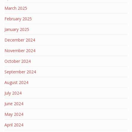
March 2025
February 2025
January 2025
December 2024
November 2024
October 2024
September 2024
August 2024
July 2024
June 2024
May 2024
April 2024