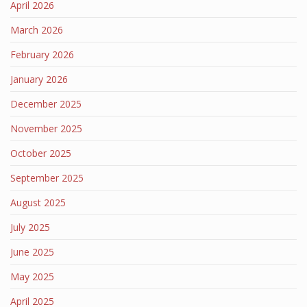
April 2026
March 2026
February 2026
January 2026
December 2025
November 2025
October 2025
September 2025
August 2025
July 2025
June 2025
May 2025
April 2025