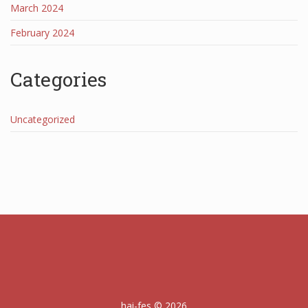
March 2024
February 2024
Categories
Uncategorized
hai-fes © 2026