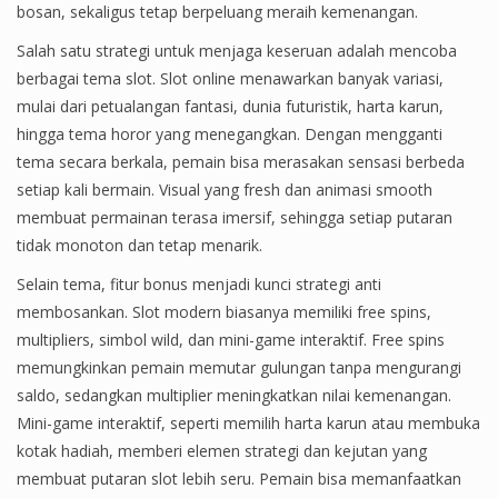
bosan, sekaligus tetap berpeluang meraih kemenangan.
Salah satu strategi untuk menjaga keseruan adalah mencoba
berbagai tema slot. Slot online menawarkan banyak variasi,
mulai dari petualangan fantasi, dunia futuristik, harta karun,
hingga tema horor yang menegangkan. Dengan mengganti
tema secara berkala, pemain bisa merasakan sensasi berbeda
setiap kali bermain. Visual yang fresh dan animasi smooth
membuat permainan terasa imersif, sehingga setiap putaran
tidak monoton dan tetap menarik.
Selain tema, fitur bonus menjadi kunci strategi anti
membosankan. Slot modern biasanya memiliki free spins,
multipliers, simbol wild, dan mini-game interaktif. Free spins
memungkinkan pemain memutar gulungan tanpa mengurangi
saldo, sedangkan multiplier meningkatkan nilai kemenangan.
Mini-game interaktif, seperti memilih harta karun atau membuka
kotak hadiah, memberi elemen strategi dan kejutan yang
membuat putaran slot lebih seru. Pemain bisa memanfaatkan