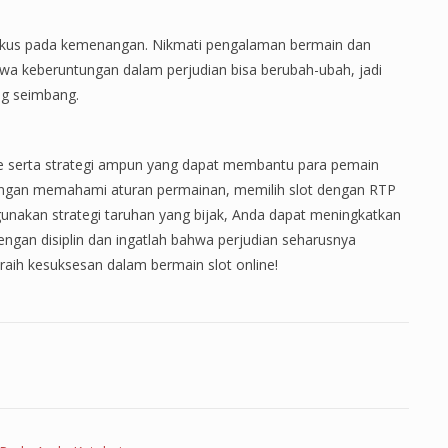
lu fokus pada kemenangan. Nikmati pengalaman bermain dan
hwa keberuntungan dalam perjudian bisa berubah-ubah, jadi
ng seimbang.
ine serta strategi ampun yang dapat membantu para pemain
Dengan memahami aturan permainan, memilih slot dengan RTP
nakan strategi taruhan yang bijak, Anda dapat meningkatkan
gan disiplin dan ingatlah bahwa perjudian seharusnya
aih kesuksesan dalam bermain slot online!