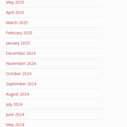
May 2025
April 2025
March 2025
February 2025
January 2025
December 2024
November 2024
October 2024
September 2024
August 2024
July 2024
June 2024
May 2024