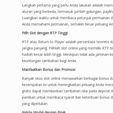
Langkah pertama yang perlu Anda lakukan adalah memah
aturan yang berbeda, termasuk jumlah gulungan, payli
Luangkan waktu untuk membaca petunjuk permainan da
Anda memahami permainan, semakin besar peluang An
Pilih Slot dengan RTP Tinggi
RTP atau Return to Player adalah persentase teoretis 
jangka panjang. Pilihlah slot online yang memiliki RTP 
hadiah besar lebih tinggi. Meskipun tidak ada jaminan
keuntungan tambahan bagi Anda.
Manfaatkan Bonus dan Promosi
Banyak situs slot online menawarkan berbagai bonus 
kesempatan ini untuk meningkatkan peluang Anda mera
gratis dapat memberikan tambahan nilai pada deposi
pastikan untuk membaca syarat dan ketentuan bonus 
yang diperlukan.
Kelola Modal dengan Bijak