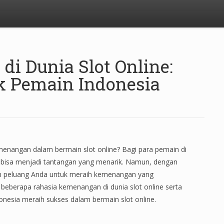
i Dunia Slot Online:
k Pemain Indonesia
menangan dalam bermain slot online? Bagi para pemain di
bisa menjadi tantangan yang menarik. Namun, dengan
an peluang Anda untuk meraih kemenangan yang
beberapa rahasia kemenangan di dunia slot online serta
esia meraih sukses dalam bermain slot online.