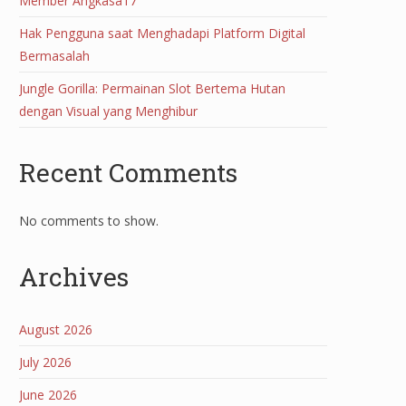
Member Angkasa17
Hak Pengguna saat Menghadapi Platform Digital
Bermasalah
Jungle Gorilla: Permainan Slot Bertema Hutan
dengan Visual yang Menghibur
Recent Comments
No comments to show.
Archives
August 2026
July 2026
June 2026