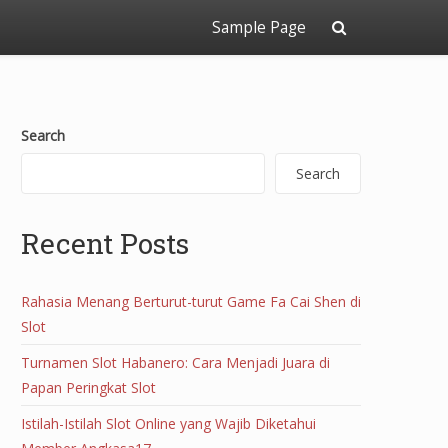
Sample Page
Search
Search
Recent Posts
Rahasia Menang Berturut-turut Game Fa Cai Shen di
Slot
Turnamen Slot Habanero: Cara Menjadi Juara di
Papan Peringkat Slot
Istilah-Istilah Slot Online yang Wajib Diketahui