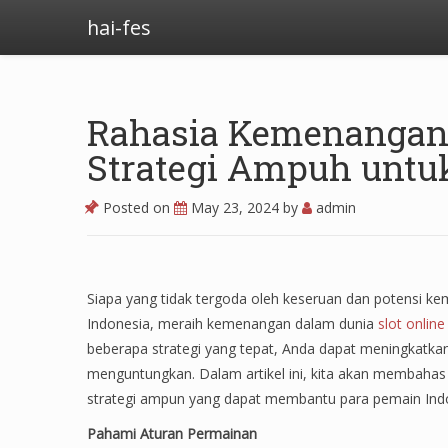
hai-fes
Rahasia Kemenangan d
Strategi Ampuh untu
Posted on
May 23, 2024
by
admin
Siapa yang tidak tergoda oleh keseruan dan potensi ke
Indonesia, meraih kemenangan dalam dunia
slot online
beberapa strategi yang tepat, Anda dapat meningkatk
menguntungkan. Dalam artikel ini, kita akan membahas 
strategi ampun yang dapat membantu para pemain Indon
Pahami Aturan Permainan