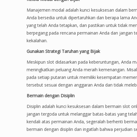
Manajemen modal adalah kunci kesuksesan dalam berma
Anda bersedia untuk dipertaruhkan dan berapa lama An
yang telah Anda tetapkan, dan pastikan untuk tidak m
berpegang pada rencana permainan Anda dan jangan te
kekalahan.
Gunakan Strategi Taruhan yang Bijak
Meskipun slot didasarkan pada keberuntungan, Anda ma
meningkatkan peluang Anda meraih kemenangan. Misa
pada setiap putaran untuk memiliki kesempatan memen
tersebut sesuai dengan anggaran Anda dan tidak melebih
Bermain dengan Disiplin
Disiplin adalah kunci kesuksesan dalam bermain slot o
jangan tergoda untuk melanggar batas-batas yang tela
kendali atas permainan Anda, segeralah berhenti berma
bermain dengan disiplin dan ingatlah bahwa perjudian s