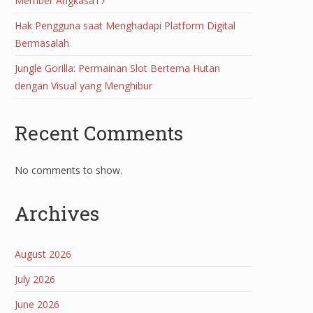
Member Angkasa17
Hak Pengguna saat Menghadapi Platform Digital
Bermasalah
Jungle Gorilla: Permainan Slot Bertema Hutan
dengan Visual yang Menghibur
Recent Comments
No comments to show.
Archives
August 2026
July 2026
June 2026