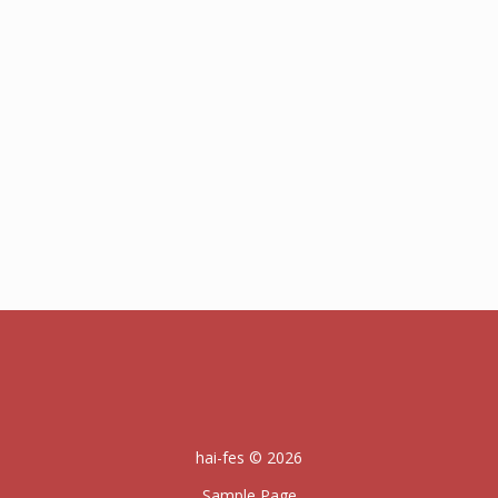
hai-fes © 2026
Sample Page