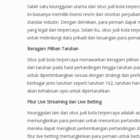
Salah satu keunggulan utama dari situs judi bola terper
ini biasanya memiliki lisensi resmi dari otoritas perju
standar industri. Dengan demikian, para pemain dapat
yang legal dan terpercaya. Selain itu, situs judi bola 
untuk melindungi data pribadi dan keuangan para pem
Beragam Pilihan Taruhan
Situs judi bola terpercaya menawarkan beragam pilihan 
dari taruhan pada hasil pertandingan hingga taruhan pad
untuk dipertimbangkan sesuai dengan strategi dan prefer
berbagai jenis taruhan seperti taruhan 1X2, taruhan han
akan kehabisan opsi untuk dipertaruhkan.
Fitur Live Streaming dan Live Betting
Keunggulan lain dari situs judi bola terpercaya adalah ada
memungkinkan para pemain untuk menonton pertandingan
mereka dapat mengikuti perkembangan pertandingan dan
fitur live betting memungkinkan para pemain untuk ber