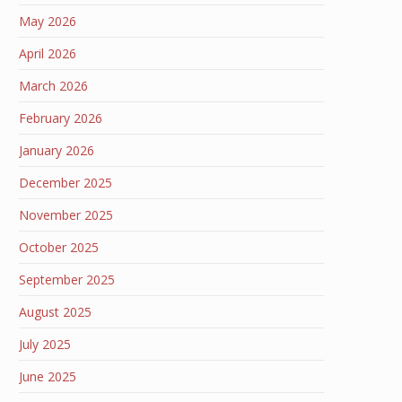
May 2026
April 2026
March 2026
February 2026
January 2026
December 2025
November 2025
October 2025
September 2025
August 2025
July 2025
June 2025