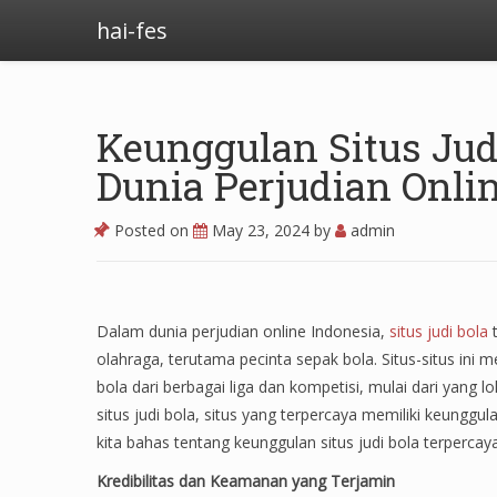
hai-fes
Keunggulan Situs Jud
Dunia Perjudian Onli
Posted on
May 23, 2024
by
admin
Dalam dunia perjudian online Indonesia,
situs judi bola
t
olahraga, terutama pecinta sepak bola. Situs-situs ini
bola dari berbagai liga dan kompetisi, mulai dari yang l
situs judi bola, situs yang terpercaya memiliki keunggu
kita bahas tentang keunggulan situs judi bola terpercay
Kredibilitas dan Keamanan yang Terjamin