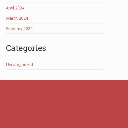
April 2024
March 2024
February 2024
Categories
Uncategorized