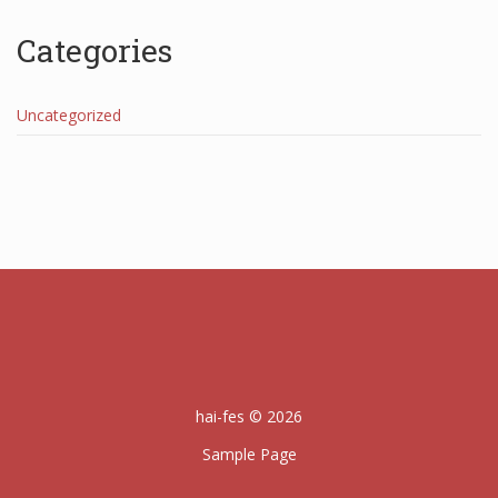
Categories
Uncategorized
hai-fes © 2026
Sample Page