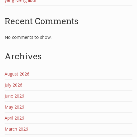
yang Menghibur
Recent Comments
No comments to show.
Archives
August 2026
July 2026
June 2026
May 2026
April 2026
March 2026