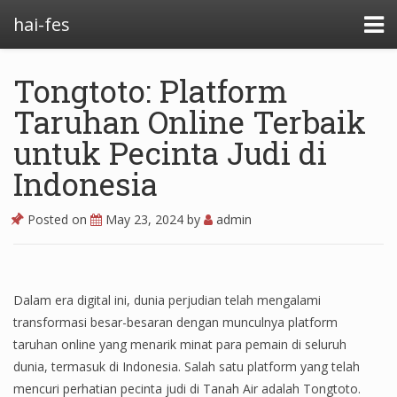
hai-fes
Tongtoto: Platform
Taruhan Online Terbaik
untuk Pecinta Judi di
Indonesia
Posted on
May 23, 2024
by
admin
Dalam era digital ini, dunia perjudian telah mengalami
transformasi besar-besaran dengan munculnya platform
taruhan online yang menarik minat para pemain di seluruh
dunia, termasuk di Indonesia. Salah satu platform yang telah
mencuri perhatian pecinta judi di Tanah Air adalah Tongtoto.